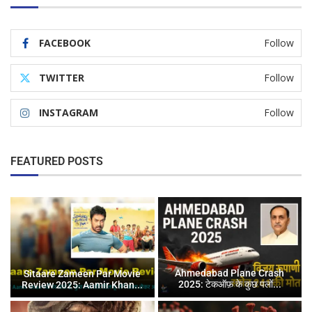
FACEBOOK
Follow
TWITTER
Follow
INSTAGRAM
Follow
FEATURED POSTS
Ahmedabad Plane Crash
Sitaare Zameen Par Movie
2025: टेकऑफ़ के कुछ पलों...
Review 2025: Aamir Khan...