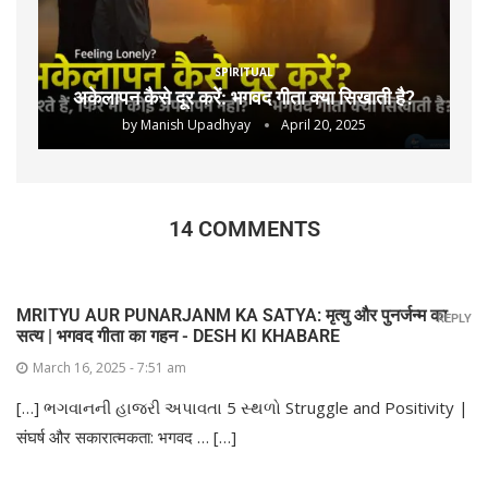
SPIRITUAL
अकेलापन कैसे दूर करें: भगवद गीता क्या सिखाती है?
by
Manish Upadhyay
April 20, 2025
14 COMMENTS
MRITYU AUR PUNARJANM KA SATYA: मृत्यु और पुनर्जन्म का
REPLY
सत्य | भगवद गीता का गहन - DESH KI KHABARE
March 16, 2025 - 7:51 am
[…] ભગવાનની હાજરી અપાવતા 5 સ્થળો Struggle and Positivity |
संघर्ष और सकारात्मकता: भगवद … […]