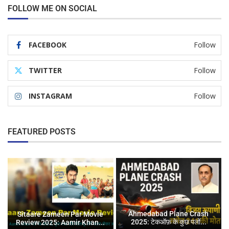
FOLLOW ME ON SOCIAL
FACEBOOK
Follow
TWITTER
Follow
INSTAGRAM
Follow
FEATURED POSTS
Ahmedabad Plane Crash
Sitaare Zameen Par Movie
2025: टेकऑफ़ के कुछ पलों...
Review 2025: Aamir Khan...