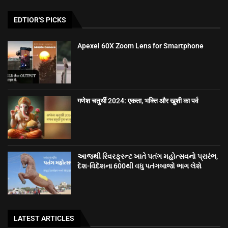
EDTIOR'S PICKS
Apexel 60X Zoom Lens for Smartphone
गणेश चतुर्थी 2024: एकता, भक्ति और खुशी का पर्व
આજથી રિવરફ્રન્ટ ખાતે પતંગ મહોત્સવનો પ્રારંભ,
દેશ-વિદેશના 600થી વધુ પતંગબાજો ભાગ લેશે
LATEST ARTICLES