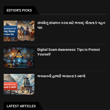
EDTIOR'S PICKS
સંબંધોનું સંચાલન કરવા માટે ભગવદ્ ગીતાના 5 ગહન
પાઠ
Digital Scam Awareness: Tips to Protect
Yourself
ભગવાનની હાજરી અપાવતા 5 સ્થળો
LATEST ARTICLES