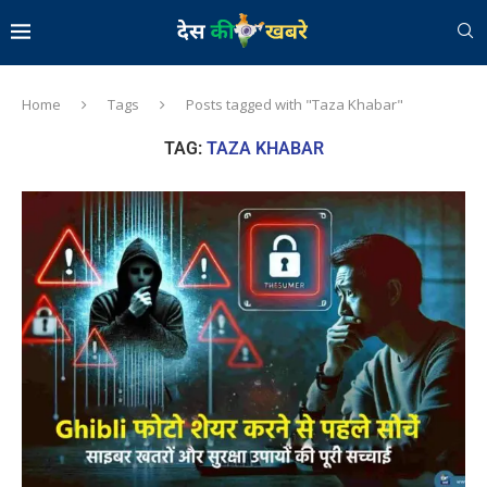
Home
Tags
Posts tagged with "Taza Khabar"
TAG:
TAZA KHABAR