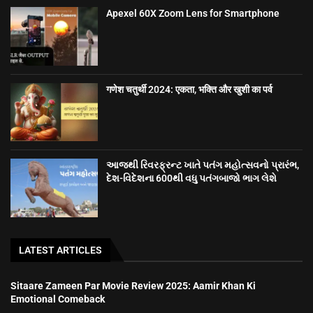
Apexel 60X Zoom Lens for Smartphone
गणेश चतुर्थी 2024: एकता, भक्ति और खुशी का पर्व
આજથી રિવરફ્રન્ટ ખાતે પતંગ મહોત્સવનો પ્રારંભ,
દેશ-વિદેશના 600થી વધુ પતંગબાજો ભાગ લેશે
LATEST ARTICLES
Sitaare Zameen Par Movie Review 2025: Aamir Khan Ki
Emotional Comeback