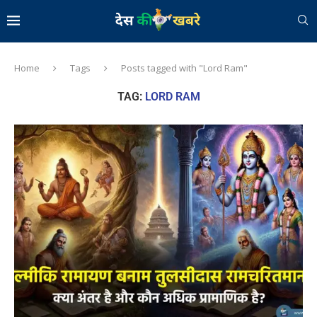
Home
Tags
Posts tagged with "Lord Ram"
TAG:
LORD RAM