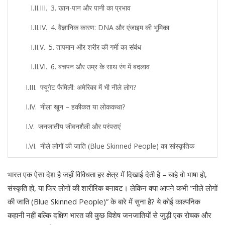
3. खान-पान और पानी का प्रभाव
4. वैज्ञानिक कारण: DNA और एंजाइम की भूमिका
5. तापमान और शरीर की गर्मी का संबंध
6. बचपन और उम्र के साथ रंग में बदलाव
फ्यूगेट फैमिली: अमेरिका में भी नीले लोग?
नीला खून – हकीकत या लोककथा?
जनजातीय जीवनशैली और परंपराएं
नीले लोगों की जाति (Blue Skinned People) का सांस्कृतिक
महत्व
भारत एक ऐसा देश है जहाँ विविधता हर क्षेत्र में दिखाई देती है – चाहे वो भाषा हो,
ऐतिहासिक पृष्ठभूमि और धार्मिक प्रतीक
संस्कृति हो, या फिर लोगों की शारीरिक बनावट। लेकिन क्या आपने कभी “नीले लोगों
सामाजिक मान्यताएं और गलतफहमियां
की जाति (Blue Skinned People)” के बारे में सुना है? ये कोई काल्पनिक
कहानी नहीं बल्कि दक्षिण भारत की कुछ विशेष जनजातियों से जुड़ी एक रोचक और
समाज में पहचान और चुनौतियाँ