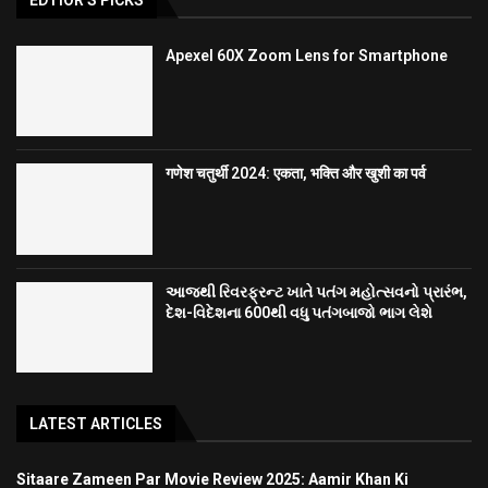
Apexel 60X Zoom Lens for Smartphone
गणेश चतुर्थी 2024: एकता, भक्ति और खुशी का पर्व
આજથી રિવરફ્રન્ટ ખાતે પતંગ મહોત્સવનો પ્રારંભ,
દેશ-વિદેશના 600થી વધુ પતંગબાજો ભાગ લેશે
LATEST ARTICLES
Sitaare Zameen Par Movie Review 2025: Aamir Khan Ki